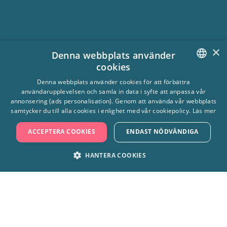
Miniradiobilarna
Minst 100 cm & 4 år (Max 125 cm)
×
Denna webbplats använder
cookies
Tivoli-Truckarna
SWEDISH
Denna webbplats använder cookies för att förbättra
Minst 110 cm (ingen längdgräns med vuxen)
användarupplevelsen och samla in data i syfte att anpassa vår
ENGLISH
annonsering (ads personalisation). Genom att använda vår webbplats
samtycker du till alla cookies i enlighet med vår cookiepolicy.
Läs mer
Skepp O'hoj
ACCEPTERA COOKIES
ENDAST NÖDVÄNDIGA
Minst 120 cm (100 cm med vuxen)
HANTERA COOKIES
STRIKT NÖDVÄNDIGT
PRESTANDA
Tekopparna
120 cm (100 cm med vuxen)
MARKNADSFÖRING
FUNKTIONER
OKLASSIFICERADE