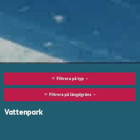
Filtrera på typ
Vattenpark
Filtrera på längdgräns
Vattenpark
Tivoli
Alla
0-99 cm
100 cm
110 cm
120 cm
140 cm
Gokart
Waka Waka
Minst 120 cm