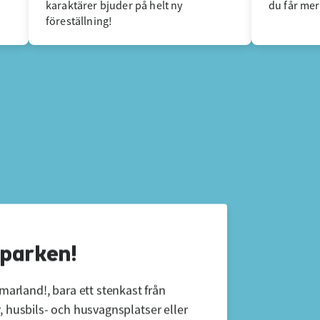
karaktärer bjuder på helt ny
du får mer 
föreställning!
 parken!
rland!, bara ett stenkast från 
, husbils- och husvagnsplatser eller 