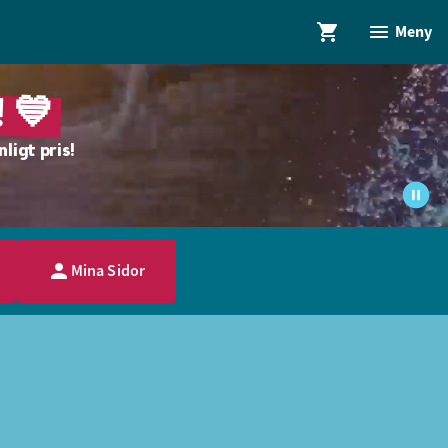
Meny
 💙
ligt pris!
Mina Sidor