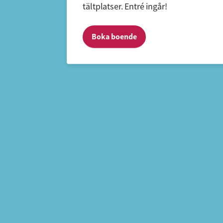
tältplatser. Entré ingår!
Boka boende