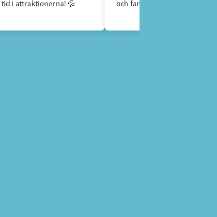
tid i attraktionerna! 💦
och fartfyllda äventyr i parken