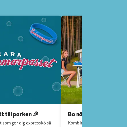
tt till parken 🎉
Bo nära äventyren 🥳
 som ger dig expresskö så
Kombinera boende med plas