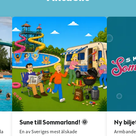
Sune till Sommarland! 🌞
Ny bilje
la
En av Sveriges mest älskade
Armbandet