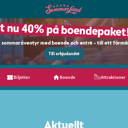
st nu 40% på boendepaket!
 sommaräventyr med boende och entré – till ett förmån
Till erbjudandet
Biljetter
Boende
Attraktioner
Aktuellt