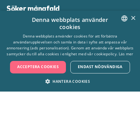
Söker mångfald
×
Denna webbplats använder
Vi tror på en arbetsplats med många olika typer av människor.
cookies
Mångfald skapar förutsättningar för oss att ge personlig
SWEDISH
Denna webbplats använder cookies för att förbättra
service till alla våra gäster och ge dem ett oförglömligt minne.
användarupplevelsen och samla in data i syfte att anpassa vår
ENGLISH
Vi söker därför många olika typer av artister, med ambition att
annonsering (ads personalisation). Genom att använda vår webbplats
samtycker du till alla cookies i enlighet med vår cookiepolicy.
Läs mer
leverera en föreställning i världsklass som gemensam
nämnare.
ACCEPTERA COOKIES
ENDAST NÖDVÄNDIGA
Tänk dig att vi tillsammans ska sätta upp teaterföreställning
HANTERA COOKIES
där inte alla kan ha huvudrollen – vi behöver statister,
scenarbetare, regissörer och tekniker och så vidare. Den
STRIKT NÖDVÄNDIGT
PRESTANDA
gemensamma nämnaren är att alla har samma mål, att
leverera en föreställning i världsklass oavsett vilken funktion
MARKNADSFÖRING
FUNKTIONER
man har.
OKLASSIFICERADE
Social, seriös och stor dos av
barnasinne