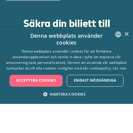
Säkra din biljett till
×
plaskande äventyr! 🙌
Denna webbplats använder
cookies
SWEDISH
Denna webbplats använder cookies för att förbättra
Handla här
användarupplevelsen och samla in data i syfte att anpassa vår
ENGLISH
annonsering (ads personalisation). Genom att använda vår webbplats
samtycker du till alla cookies i enlighet med vår cookiepolicy.
Läs mer
ACCEPTERA COOKIES
ENDAST NÖDVÄNDIGA
HANTERA COOKIES
Hitta hit
Frågor & svar
STRIKT NÖDVÄNDIGT
PRESTANDA
Tillgänglighet
MARKNADSFÖRING
FUNKTIONER
Kontakta oss