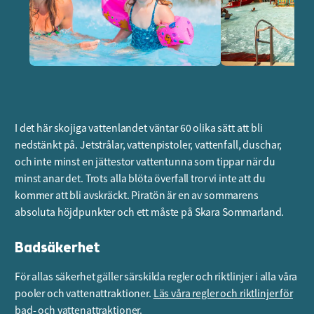
I det här skojiga vattenlandet väntar 60 olika sätt att bli
nedstänkt på. Jetstrålar, vattenpistoler, vattenfall, duschar,
och inte minst en jättestor vattentunna som tippar när du
minst anar det. Trots alla blöta överfall tror vi inte att du
kommer att bli avskräckt. Piratön är en av sommarens
absoluta höjdpunkter och ett måste på Skara Sommarland.
Badsäkerhet
För allas säkerhet gäller särskilda regler och riktlinjer i alla våra
pooler och vattenattraktioner.
Läs våra regler och riktlinjer för
bad- och vattenattraktioner.