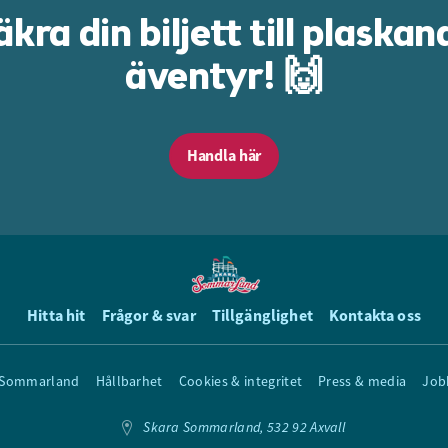
äkra din biljett till plaskan
äventyr! 🙌
Handla här
Hitta hit
Frågor & svar
Tillgänglighet
Kontakta oss
 Sommarland
Hållbarhet
Cookies & integritet
Press & media
Job
Skara Sommarland, 532 92 Axvall