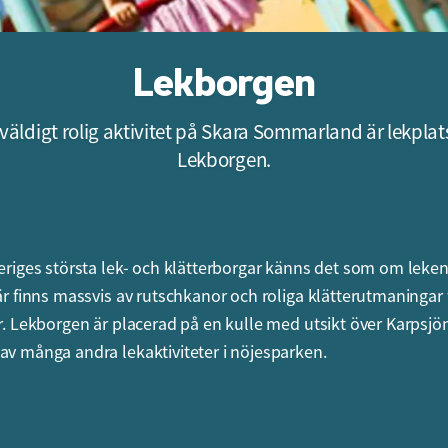
Lekborgen
väldigt rolig aktivitet på Skara Sommarland är lekpla
Lekborgen.
veriges största lek- och klätterborgar känns det som om leken a
Här finns massvis av rutschkanor och roliga klätterutmaningar 
ar. Lekborgen är placerad på en kulle med utsikt över Karpsjön
av många andra lekaktiviteter i nöjesparken.