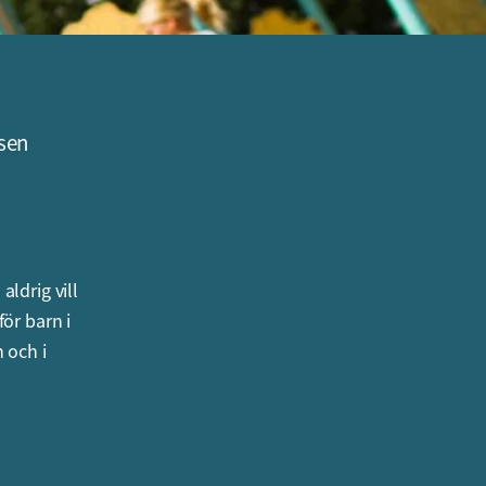
tsen
ldrig vill
för barn i
 och i