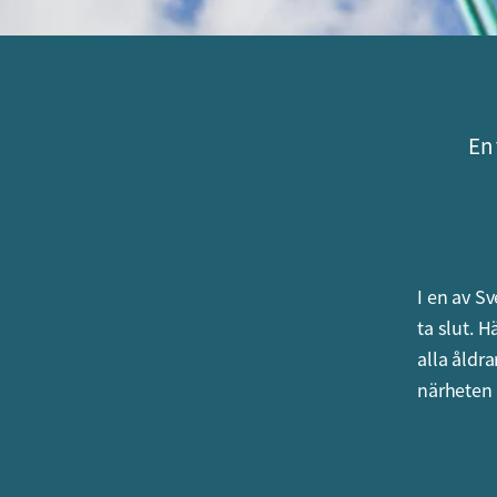
En 
I en av S
ta slut. 
alla åldr
närheten 