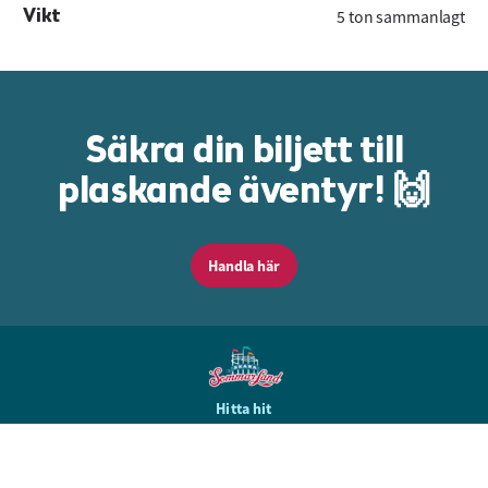
Vikt
5 ton sammanlagt
Säkra din biljett till
plaskande äventyr! 🙌
Handla här
Hitta hit
Frågor & svar
Tillgänglighet