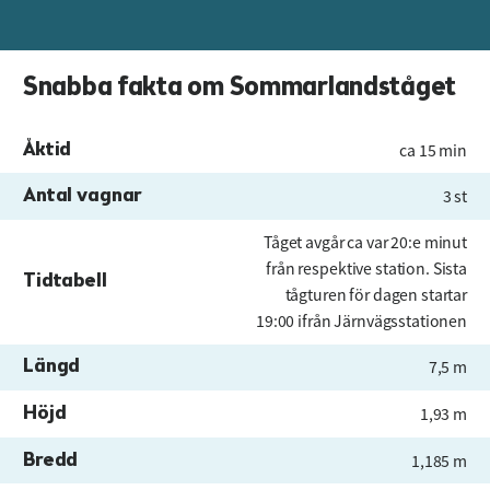
Snabba fakta om Sommarlandståget
Åktid
ca 15 min
Antal vagnar
3 st
Tåget avgår ca var 20:e minut
från respektive station. Sista
Tidtabell
tågturen för dagen startar
19:00 ifrån Järnvägsstationen
Längd
7,5 m
Höjd
1,93 m
Bredd
1,185 m