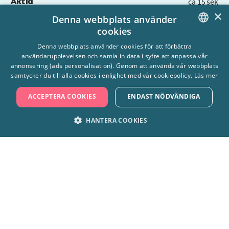
Åktid
ca 15 sek
×
Denna webbplats använder
Tillverkare
Proslide (Kanada)
cookies
SWEDISH
Denna webbplats använder cookies för att förbättra
användarupplevelsen och samla in data i syfte att anpassa vår
ENGLISH
annonsering (ads personalisation). Genom att använda vår webbplats
samtycker du till alla cookies i enlighet med vår cookiepolicy.
Läs mer
Säkra din biljett till
ACCEPTERA COOKIES
ENDAST NÖDVÄNDIGA
plaskande äventyr! 🙌
HANTERA COOKIES
Handla här
STRIKT NÖDVÄNDIGT
PRESTANDA
MARKNADSFÖRING
FUNKTIONER
OKLASSIFICERADE
Hitta hit
Frågor & svar