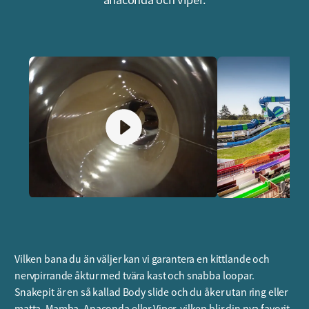
Vilken bana du än väljer kan vi garantera en kittlande och
nervpirrande åktur med tvära kast och snabba loopar.
Snakepit är en så kallad Body slide och du åker utan ring eller
matta. Mamba, Anaconda eller Viper, vilken blir din nya favorit