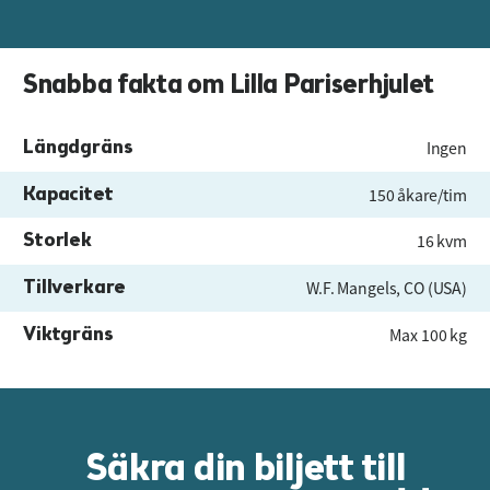
Snabba fakta om Lilla Pariserhjulet
Längdgräns
Ingen
Kapacitet
150 åkare/tim
Storlek
16 kvm
Tillverkare
W.F. Mangels, CO (USA)
Viktgräns
Max 100 kg
Säkra din biljett till