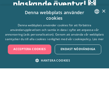
plaskande äventyr! 🙌
×
Denna webbplats använder
cookies
Handla här
SWEDISH
Denna webbplats använder cookies för att förbättra
användarupplevelsen och samla in data i syfte att anpassa vår
ENGLISH
annonsering (ads personalisation). Genom att använda vår webbplats
samtycker du till alla cookies i enlighet med vår cookiepolicy.
Läs mer
ACCEPTERA COOKIES
ENDAST NÖDVÄNDIGA
Hitta hit
HANTERA COOKIES
Frågor & svar
Tillgänglighet
STRIKT NÖDVÄNDIGT
PRESTANDA
Kontakta oss
MARKNADSFÖRING
FUNKTIONER
Om Skara Sommarland
OKLASSIFICERADE
Hållbarhet