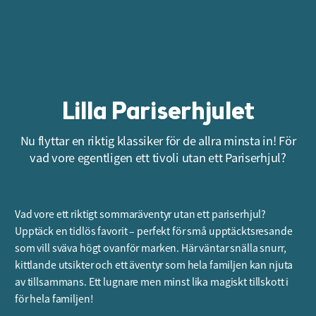
Lilla Pariserhjulet
Nu flyttar en riktig klassiker för de allra minsta in! För
vad vore egentligen ett tivoli utan ett Pariserhjul?
Vad vore ett riktigt sommaräventyr utan ett pariserhjul?
Upptäck en tidlös favorit – perfekt för små upptäcktsresande
som vill sväva högt ovanför marken. Här väntar snälla snurr,
kittlande utsikter och ett äventyr som hela familjen kan njuta
av tillsammans. Ett lugnare men minst lika magiskt tillskott i
för hela familjen!