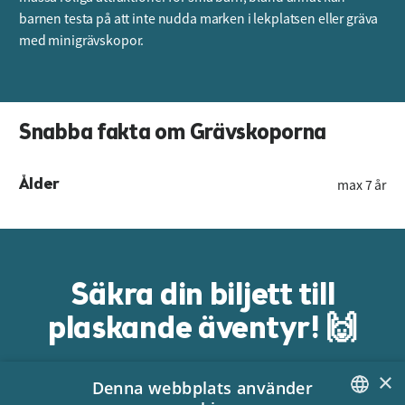
barnen testa på att inte nudda marken i lekplatsen eller gräva
med minigrävskopor.
Snabba fakta om Grävskoporna
Ålder
max 7 år
Säkra din biljett till
plaskande äventyr! 🙌
×
Denna webbplats använder
Handla här