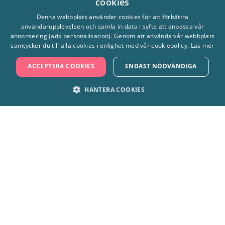
cookies
SWEDISH
Denna webbplats använder cookies för att förbättra
användarupplevelsen och samla in data i syfte att anpassa vår
ENGLISH
annonsering (ads personalisation). Genom att använda vår webbplats
samtycker du till alla cookies i enlighet med vår cookiepolicy.
Läs mer
Hitta hit
ACCEPTERA COOKIES
ENDAST NÖDVÄNDIGA
Frågor & svar
HANTERA COOKIES
Tillgänglighet
STRIKT NÖDVÄNDIGT
PRESTANDA
Kontakta oss
MARKNADSFÖRING
FUNKTIONER
Om Skara Sommarland
OKLASSIFICERADE
Hållbarhet
Cookies & integritet
Press & media
Strikt nödvändigt
Prestanda
Marknadsföring
Funktioner
Jobba hos oss
Oklassificerade