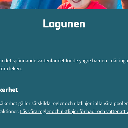
Lagunen
r det spännande vattenlandet för de yngre barnen - där inga
töra leken.
kerhet
säkerhet gäller särskilda regler och riktlinjer i alla våra poole
raktioner.
Läs våra regler och riktlinjer för bad- och vattenattr