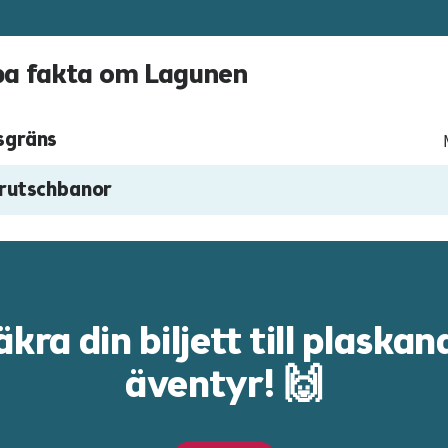
a fakta om Lagunen
sgräns
 rutschbanor
äkra din biljett till plaskan
äventyr! 🙌