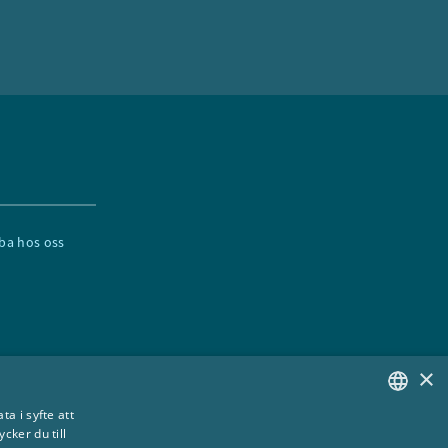
ba hos oss
×
a i syfte att
ker du till
SWEDISH