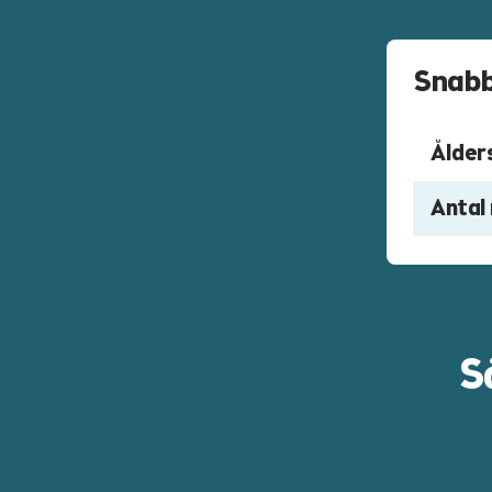
Snabb
Ålder
Antal
S