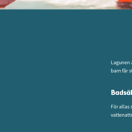
Lagunen ä
barn får s
Badsä
För allas 
vattenatt