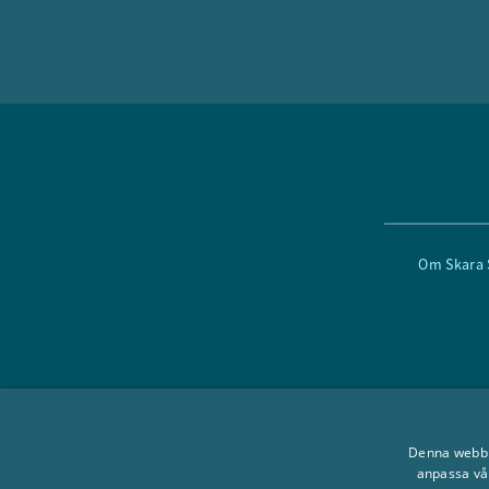
Om Skara
Denna webbpl
anpassa vå