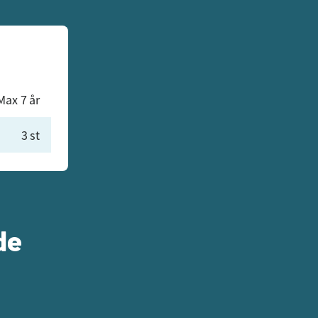
Max 7 år
3 st
de