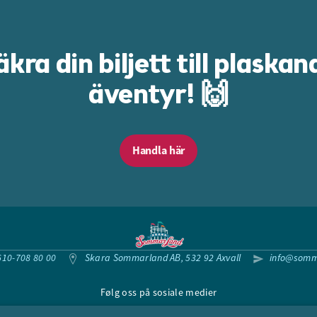
äkra din biljett till plaskan
äventyr! 🙌
Handla här
610-708 80 00
Skara Sommarland AB, 532 92 Axvall
info@somm
Følg oss på sosiale medier