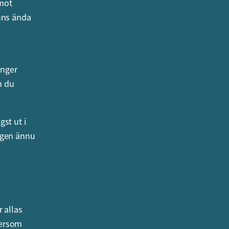
 mot
änns ända
änger
m du
st ut i
ligen ännu
 allas
tersom