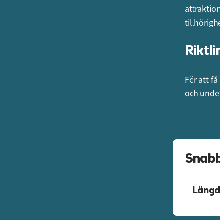
attraktion
tillhörigh
Riktli
För att få
och under
Snabb
Längd