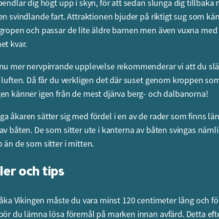
pendlar dig högt upp i skyn, för att sedan slunga dig tillbaka
en svindlande fart. Attraktionen bjuder på riktigt sug som k
gropen och passar de lite äldre barnen men även vuxna med
et kvar.
nu mer nervpirrande upplevelse rekommenderar vi att du sl
 luften. Då får du verkligen det där suset genom kroppen so
en känner igen från de mest djärva berg- och dalbanorna!
a åkaren sätter sig med fördel i en av de rader som finns läng
av båten. De som sitter ute i kanterna av båten svingas näm
 än de som sitter i mitten.
er och tips
å åka Vikingen måste du vara minst 120 centimeter lång och för
bör du lämna lösa föremål på marken innan avfärd. Detta ef