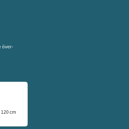
e över-
 120 cm