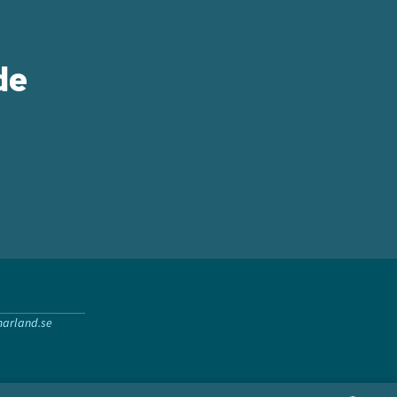
de
arland.se