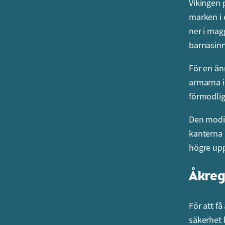
Vikingen 
marken i 
ner i mag
barnasinn
För en än
armarna i
förmodlig
Den modig
kanterna 
högre upp
Åkregl
För att f
säkerhet 