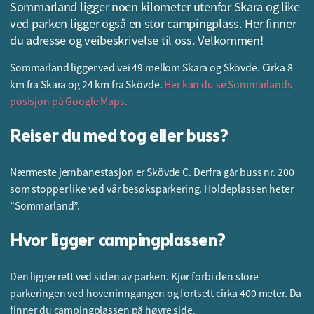
Sommarland ligger noen kilometer utenfor Skara og like
ved parken ligger også en stor campingplass. Her finner
du adresse og veibeskrivelse til oss. Velkommen!
Sommarland ligger ved vei 49 mellom Skara og Skövde. Cirka 8
km fra Skara og 24 km fra Skövde.
Her kan du se Sommarlands
posisjon på Google Maps.
Reiser du med tog eller buss?
Nærmeste jernbanestasjon er Skövde C. Derfra går buss nr. 200
som stopper like ved vår besøksparkering. Holdeplassen heter
”Sommarland”.
Hvor ligger campingplassen?
Den ligger rett ved siden av parken. Kjør forbi den store
parkeringen ved hoveninngangen og fortsett cirka 400 meter. Da
finner du campingplassen på høyre side.