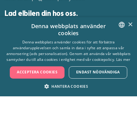
Lad elbilen din hos oss.
×
Denna webbplats använder
Hvis du kjører elbil/ladehybrid, kan du passe på å lade bilen
cookies
under besøket. Vi har 18 ladestasjoner på hovedparkeringen
SWEDISH
Denna webbplats använder cookies för att förbättra
(delt opp i 9 stk. på to steder) og 6 ladestasjoner på
användarupplevelsen och samla in data i syfte att anpassa vår
campingplassen. Uttakene er av type 2. For å kunne lade må du
ENGLISH
annonsering (ads personalisation). Genom att använda vår webbplats
laste ned appen ”ChargeNode”. Du kan ikke forhåndsbestille
samtycker du till alla cookies i enlighet med vår cookiepolicy.
Läs mer
ladeplass.
ACCEPTERA COOKIES
ENDAST NÖDVÄNDIGA
HANTERA COOKIES
STRIKT NÖDVÄNDIGT
PRESTANDA
+4610-708 80 00
MARKNADSFÖRING
FUNKTIONER
Skara Sommarland AB, 532 92 Axvall
info@sommarland.se
OKLASSIFICERADE