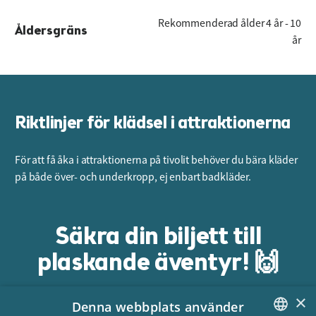
Rekommenderad ålder 4 år - 10
Åldersgräns
år
Riktlinjer för klädsel i attraktionerna
För att få åka i attraktionerna på tivolit behöver du bära kläder
på både över- och underkropp, ej enbart badkläder.
Säkra din biljett till
plaskande äventyr! 🙌
×
Denna webbplats använder
Handla här