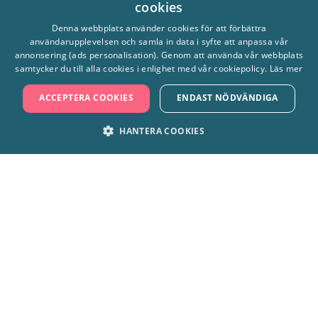
cookies
SWEDISH
Denna webbplats använder cookies för att förbättra
användarupplevelsen och samla in data i syfte att anpassa vår
ENGLISH
annonsering (ads personalisation). Genom att använda vår webbplats
samtycker du till alla cookies i enlighet med vår cookiepolicy.
Läs mer
Hitta hit
ACCEPTERA COOKIES
ENDAST NÖDVÄNDIGA
Frågor & svar
HANTERA COOKIES
Tillgänglighet
STRIKT NÖDVÄNDIGT
PRESTANDA
Kontakta oss
MARKNADSFÖRING
FUNKTIONER
Om Skara Sommarland
OKLASSIFICERADE
Hållbarhet
Cookies & integritet
Press & media
Strikt nödvändigt
Prestanda
Marknadsföring
Funktioner
Jobba hos oss
Oklassificerade