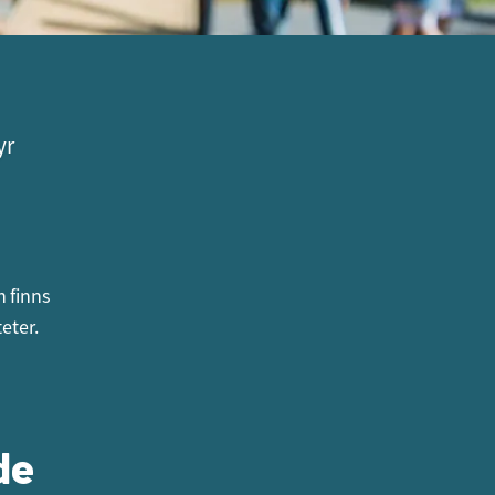
yr
n finns
eter.
de