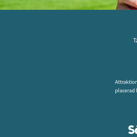
T
Attraktio
placerad 
S