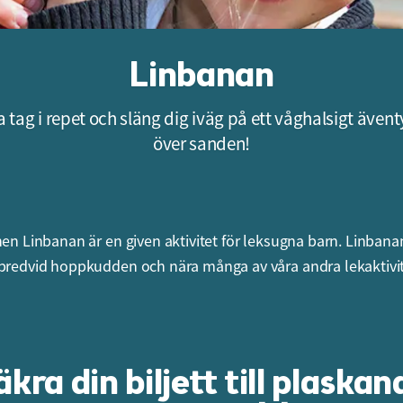
Linbanan
a tag i repet och släng dig iväg på ett våghalsigt ävent
över sanden!
nen Linbanan är en given aktivitet för leksugna barn. Linbana
bredvid hoppkudden och nära många av våra andra lekaktivit
äkra din biljett till plaskan