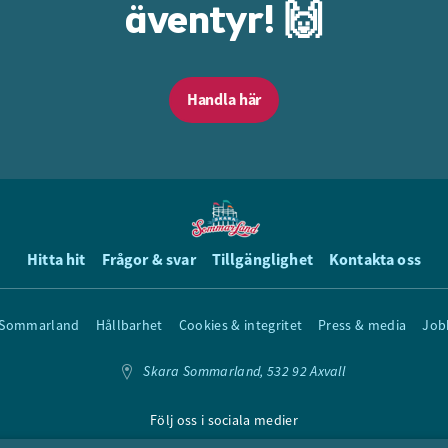
äventyr! 🙌
Handla här
Hitta hit
Frågor & svar
Tillgänglighet
Kontakta oss
 Sommarland
Hållbarhet
Cookies & integritet
Press & media
Job
Skara Sommarland, 532 92 Axvall
Följ oss i sociala medier