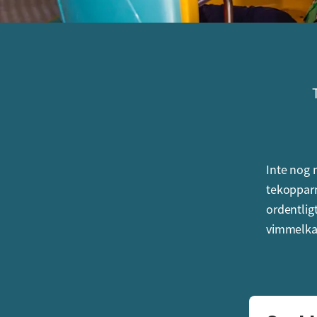
Inte nog 
tekopparn
ordentligt
vimmelka