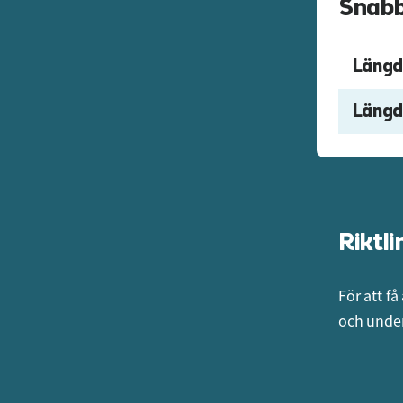
Snabb
Längd
Längd
Riktli
För att få
och under