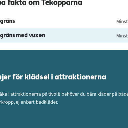
a fakta om Tekopparna
gräns
Minst
gräns med vuxen
Minst
njer för klädsel i attraktionerna
 åka i attraktionerna på tivolit behöver du bära kläder på båd
kropp, ej enbart badkläder.