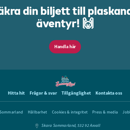
äkra din biljett till plaskan
äventyr! 🙌
Handla här
Hitta hit
Frågor & svar
Tillgänglighet
Kontakta oss
 Sommarland
Hållbarhet
Cookies & integritet
Press & media
Job
Skara Sommarland, 532 92 Axvall