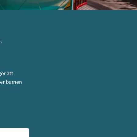
.
ör att
ler barnen