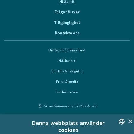
Hitta hit
Frågor & svar
Tillgänglighet
Kontakta oss
Om Skara Sommarland
Hållbarhet
Cookies & integritet
Press & media
Jobba hos oss
Skara Sommarland, 532 92 Axvall
×
Följ oss i sociala medier
Denna webbplats använder
cookies