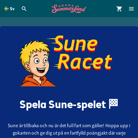
Sv
dinnehållet
Spela Sune-spelet 🏁
Sune är tillbaka och nu är det full fart som gäller! Hoppa upp i
gokarten och ge dig ut på en fartfylld poängjakt där varje