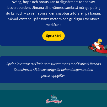
sväng, hopp och bonus kan ta dig närmare toppen av
leaderboarden. Utmana dina vänner, samla så många poäng
du kan och visa vem som är den snabbaste föraren på banan.
Så vad väntar du på? starta motorn och ge dig in i äventyret
med Sune
Spela här!
Spelet levereras av Flarie som tillsammans med Parks & Resorts
Scandinavia AB är ansvariga för behandlingen av dina
personuppgifter.