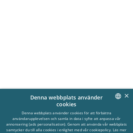
×
Denna webbplats använder
cookies
SWEDISH
Denna webbplats använder cookies för att förbättra
Hitta hit
användarupplevelsen och samla in data i syfte att anpassa vår
ENGLISH
annonsering (ads personalisation). Genom att använda vår webbplats
Frågor & svar
samtycker du till alla cookies i enlighet med vår cookiepolicy.
Läs mer