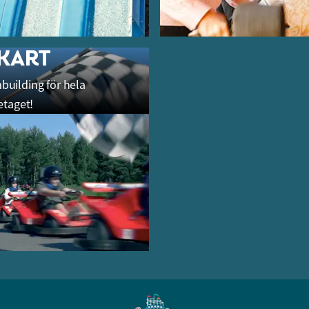
KART
mbuilding för hela
etaget!