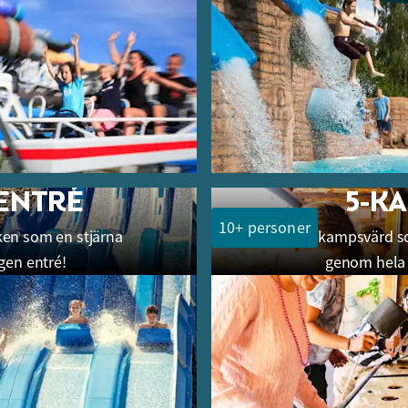
-ENTRÉ
5-K
10+ personer
rken som en stjärna
5-kampsvärd s
en entré!
genom hela