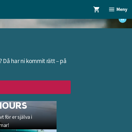
Meny
? Då har ni kommit rätt – på
HOURS
 för er själva i
50 – 3000 personer
mar!