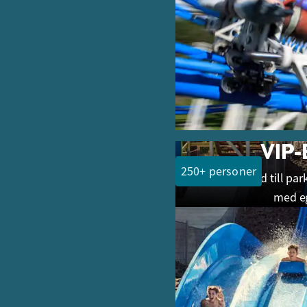
10 - 50 personer
VIP
250+ personer
Anländ till pa
med eg