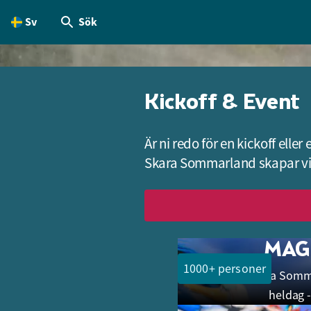
Sv
Sök
dinnehållet
Kickoff & Event
Är ni redo för en kickoff ell
Skara Sommarland skapar vi
Filtrera på antal person
MAG
1000+ personer
Hyr hela Somma
1000 – 5000 personer
heldag -