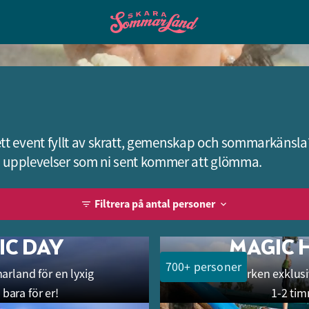
er ett event fyllt av skratt, gemenskap och sommarkänsla
 upplevelser som ni sent kommer att glömma.
Filtrera på antal personer
er
IC DAY
MAGIC 
700+ personer
rland för en lyxig
Ha parken exklusivt
700 – 5000 personer
2
 bara för er!
1-2 tim