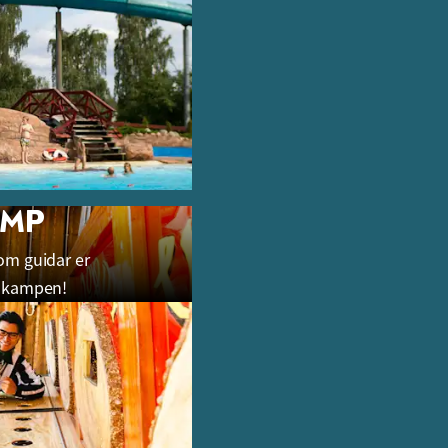
AMP
om guidar er
 kampen!