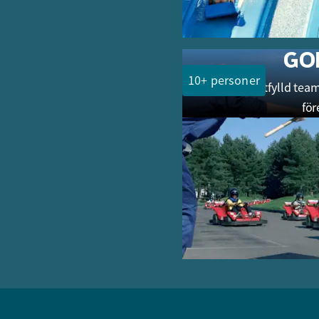
GO
10+ personer
Fartfylld tea
för