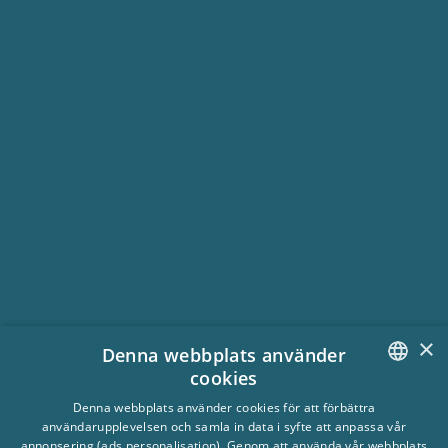
Lundbytorp
Om boendet: Boyta 12kvm - 4 Bäddar
×
- 1 Rum
Denna webbplats använder
cookies
SWEDISH
Denna webbplats använder cookies för att förbättra
användarupplevelsen och samla in data i syfte att anpassa vår
ENGLISH
annonsering (ads personalisation). Genom att använda vår webbplats