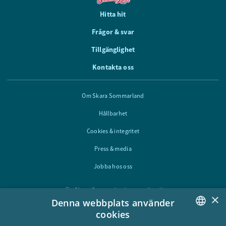
Hitta hit
Frågor & svar
Tillgänglighet
Kontakta oss
Om Skara Sommarland
Hållbarhet
Cookies & integritet
Press & media
Jobba hos oss
Skara Sommarland, 532 92 Axvall
×
Denna webbplats använder
cookies
Följ oss i sociala medier