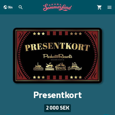
Nn
dinnehållet
Presentkort
2 000 SEK